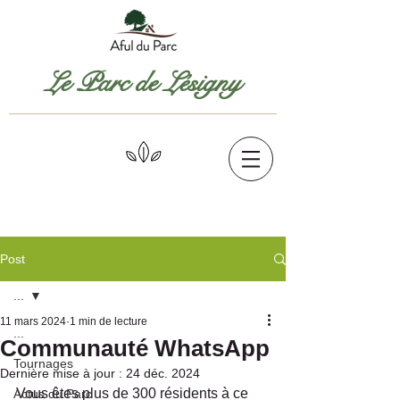
Le Parc de Lésigny
Post
...
11 mars 2024
1 min de lecture
...
Communauté WhatsApp
Tournages
Dernière mise à jour :
24 déc. 2024
Vous êtes plus de 300 résidents à ce 
Actus du Parc