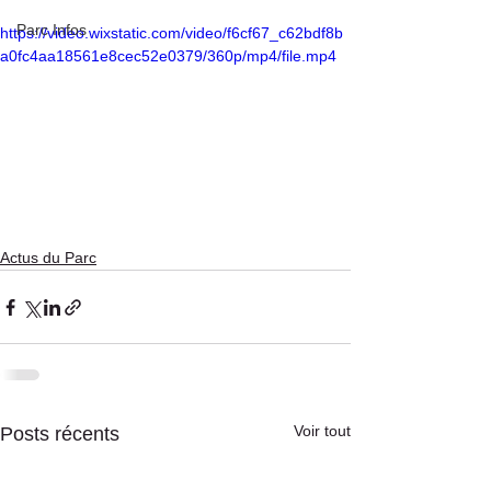
Parc Infos
https://video.wixstatic.com/video/f6cf67_c62bdf8b
a0fc4aa18561e8cec52e0379/360p/mp4/file.mp4
Actus du Parc
Voir tout
Posts récents