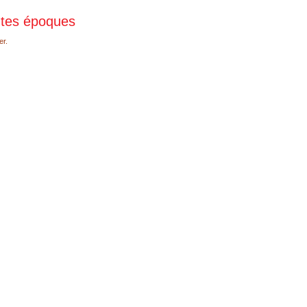
ntes époques
er.