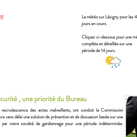
29
La météo sur Lésigny pour les 4
jours en cours.
Cliquez ci-dessous pour une m
complète et détaillée sur une
période de 14 jours.
urité , une priorité du Bureau
a recrudescence des actes malveillants, ont conduit la Commission
ce sans délai une solution de prévention et de dissuasion basée sur une
it par notre société de gardiennage pour une période indéterminée.