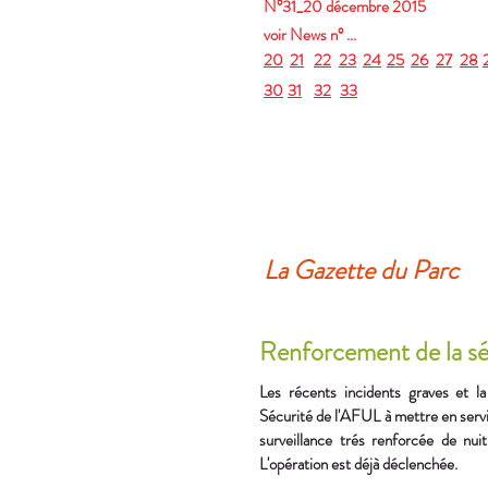
N°31_20 décembre 2015
voir News n° ...
20
21
22
23
24
25
26
27
28
30
31
32
33
La Gazette du Parc
Renforcement de la séc
Les récents incidents graves et l
Sécurité de l'AFUL à mettre en servi
surveillance trés renforcée de nu
L'opération est déjà déclenchée.