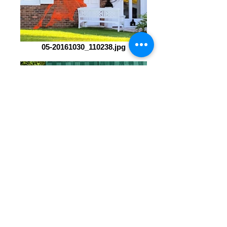
05-20161030_110238.jpg
08-20161101_100531.jpg