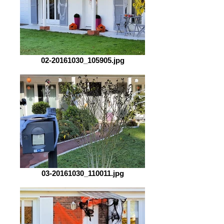
02-20161030_105905.jpg
03-20161030_110011.jpg