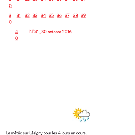
0
3
31
32
33
34
35
36
37
38
39
0
4
N°41 _30 octobre 2016
0
La météo sur Lésigny pour les 4 jours en cours.