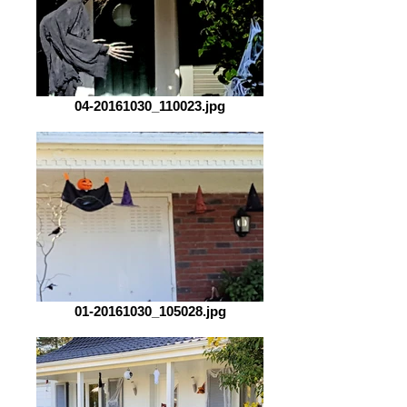
04-20161030_110023.jpg
01-20161030_105028.jpg