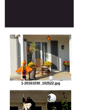
1-20161030_102522.jpg