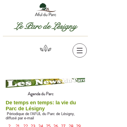
Le Parc de Lésigny
Agenda du Parc
De temps en temps: la vie du
Parc de Lésigny
Périodique de l'AFUL du Parc de Lésigny,
diffusé par e-mail
2
21
22
23
24
25
26
27
28
29